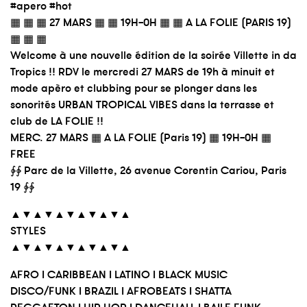
#apero #hot
▦ ▦ ▦ 27 MARS ▦ ▦ 19H-0H ▦ ▦ A LA FOLIE (PARIS 19)
▦ ▦ ▦
Welcome à une nouvelle édition de la soirée Villette in da
Tropics !! RDV le mercredi 27 MARS de 19h à minuit et
mode apèro et clubbing pour se plonger dans les
sonorités URBAN TROPICAL VIBES dans la terrasse et
club de LA FOLIE !!
MERC. 27 MARS ▦ A LA FOLIE (Paris 19) ▦ 19H-0H ▦
FREE
∲∲ Parc de la Villette, 26 avenue Corentin Cariou, Paris
19 ∲∲
▲▼▲▼▲▼▲▼▲▼▲
STYLES
▲▼▲▼▲▼▲▼▲▼▲
AFRO I CARIBBEAN I LATINO I BLACK MUSIC
DISCO/FUNK I BRAZIL I AFROBEATS I SHATTA
REGGAETON I HIP HOP I DANCEHALL I BAILE FUNK