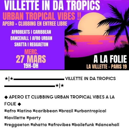
★|★▬▬▬▬▬▬▬▬▬▬▬ VILLETTE IN DA TROPICS
▬▬▬▬▬▬▬▬▬▬▬★|★
◆ APERO ET CLUBBING URBAN TROPICAL VIBES A LA
FOLIE ◆
#afro #latino #caribbean #brazil #urbantropical
#lavillette #party
#reggaeton #shatta #afrovibes #bailefunk #dancehall