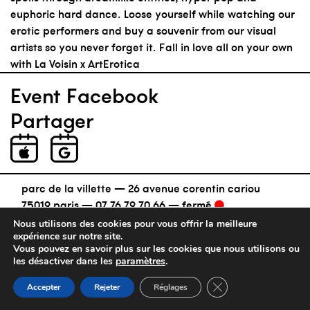
euphoric hard dance. Loose yourself while watching our
erotic performers and buy a souvenir from our visual
artists so you never forget it. Fall in love all on your own
with La Voisin x ArtErotica
Event Facebook
Partager
parc de la villette — 26 avenue corentin cariou
75019 paris —
07 76 79 70 66
—
fermé
mentions légales
Nous utilisons des cookies pour vous offrir la meilleure
expérience sur notre site.
Vous pouvez en savoir plus sur les cookies que nous utilisons ou
les désactiver dans les
paramètres
.
Fermer la bannière d
Accepter
Rejeter
Réglages