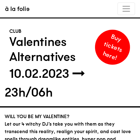
à la folie
CLUB
B
u
y
i
c
k
e
t
s
e
r
e
Valentines
t
Alternatives
h
!
10.02.2023
23h/06h
WILL YOU BE MY VALENTINE?
Let our 4 witchy DJ’s take you with them as they
transcend this reality, realign your spirit, and cast love
spells through dreamlike entities, hyper pop and