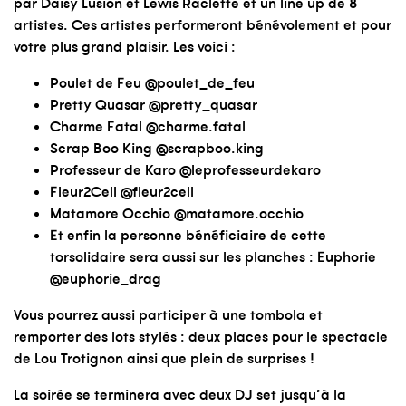
par Daisy Lusion et Lewis Raclette et un line up de 8
artistes. Ces artistes performeront bénévolement et pour
votre plus grand plaisir. Les voici :
Poulet de Feu @
poulet_de_feu
Pretty Quasar @
pretty_quasar
Charme Fatal @
charme.fatal
Scrap Boo King @
scrapboo.king
Professeur de Karo @leprofesseurdekaro
Fleur2Cell @
fleur2cell
Matamore Occhio @
matamore.occhio
Et enfin la personne bénéficiaire de cette
torsolidaire sera aussi sur les planches : Euphorie
@
euphorie_drag
Vous pourrez aussi participer à une tombola et
remporter des lots stylés : deux places pour le spectacle
de Lou Trotignon ainsi que plein de surprises !
La soirée se terminera avec deux DJ set jusqu’à la