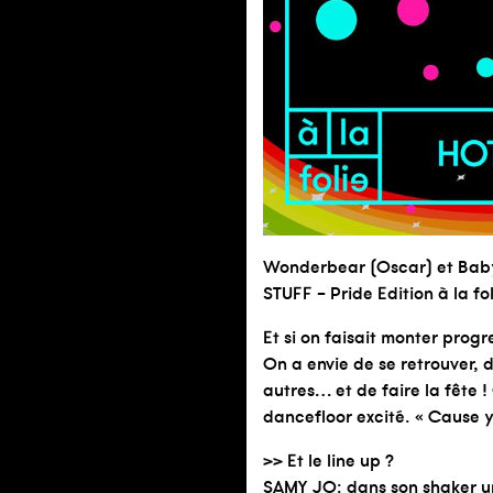
Wonderbear (Oscar) et Bab
STUFF – Pride Edition à la fol
Et si on faisait monter prog
On a envie de se retrouver, 
autres… et de faire la fête 
dancefloor excité. « Cause y
>> Et le line up ?
SAMY JO: dans son shaker u