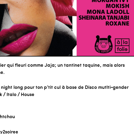
r qui fleuri comme Jaja; un tantinet taquine, mais alors
ne.
 night long pour ton p’tit cul à base de Disco mutlti-gender
k / Italo / House
ghtchou
y2soiree