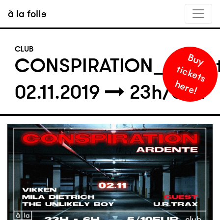
à la folie
CLUB
B
u
y
i
c
k
e
t
s
e
r
e
CONSPIRATION_Arden
t
h
!
02.11.2019
23h/06h