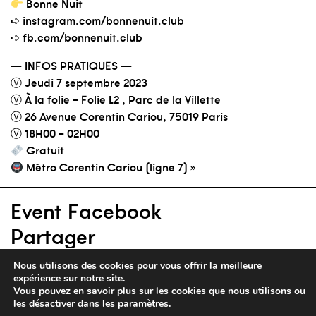
Bonne Nuit
➪ instagram.com/bonnenuit.club
➪ fb.com/bonnenuit.club
— INFOS PRATIQUES —
ⓥ Jeudi 7 septembre 2023
ⓥ À la folie – Folie L2 , Parc de la Villette
ⓥ 26 Avenue Corentin Cariou, 75019 Paris
ⓥ 18H00 – 02H00
Gratuit
Métro Corentin Cariou (ligne 7) »
Event Facebook
Partager
Nous utilisons des cookies pour vous offrir la meilleure
expérience sur notre site.
Vous pouvez en savoir plus sur les cookies que nous utilisons ou
les désactiver dans les
paramètres
.
parc de la villette — 26 avenue corentin cariou