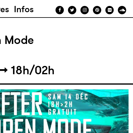
ves
Infos
n Mode
18h/02h