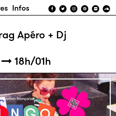
ves
Infos
rag Apéro + Dj
9
18h/01h