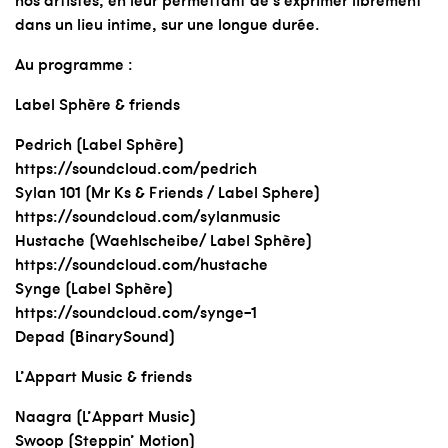
nos artistes, en leur permettant de s’exprimer librement
dans un lieu intime, sur une longue durée.
Au programme :
Label Sphère
& friends
Pedrich
(Label Sphère)
https://soundcloud.com/pedrich
Sylan 101
(Mr Ks & Friends / Label Sphere)
https://soundcloud.com/sylanmusic
Hustache (
Waehlscheibe
/ Label Sphère)
https://soundcloud.com/hustache
Synge
(Label Sphère)
https://soundcloud.com/synge-1
Depad
(
BinarySound
)
L’Appart Music
& friends
Naagra
(
L’Appart Music
)
Swoop
(
Steppin’ Motion
)