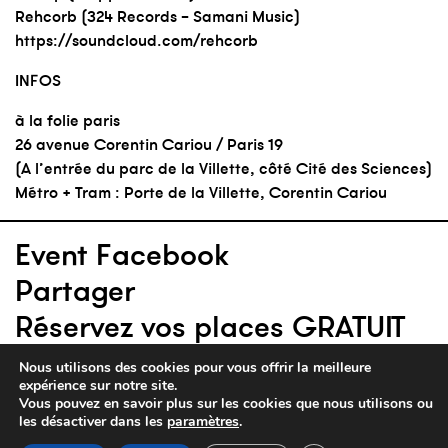
Rehcorb
(
324 Records
–
Samani Music
)
https://soundcloud.com/rehcorb
INFOS
à la folie paris
26 avenue Corentin Cariou / Paris 19
(A l’entrée du parc de la Villette, côté Cité des Sciences)
Métro + Tram : Porte de la Villette, Corentin Cariou
Event Facebook
Partager
Réservez vos places GRATUIT
Nous utilisons des cookies pour vous offrir la meilleure
expérience sur notre site.
Vous pouvez en savoir plus sur les cookies que nous utilisons ou
les désactiver dans les
paramètres
.
parc de la villette — 26 avenue corentin cariou