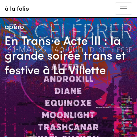
à la folie
apéro
En Trans·e Acte III : la
grande soirée trans et
festive à La Villette