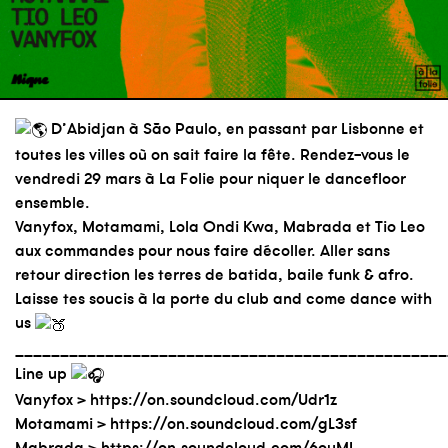
D’Abidjan à São Paulo, en passant par Lisbonne et
toutes les villes où on sait faire la fête. Rendez-vous le
vendredi 29 mars à La Folie pour niquer le dancefloor
ensemble.
Vanyfox, Motamami, Lola Ondi Kwa, Mabrada et Tio Leo
aux commandes pour nous faire décoller. Aller sans
retour direction les terres de batida, baile funk & afro.
Laisse tes soucis à la porte du club and come dance with
us
________________________________________________
Line up
Vanyfox >
https://on.soundcloud.com/Udr1z
Motamami >
https://on.soundcloud.com/gL3sf
Mabrada >
https://on.soundcloud.com/6ouML