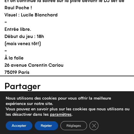
Et on continue la soirée sur la piste devant le DJ set de
Raul Poche !
Visuel : Lucile Blanchard
–
Entrée libre.
Début du jeu : 18h
(mais venez tôt!)
–
À la folie
26 avenue Corentin Cariou
75019 Paris
Partager
Nous utilisons des cookies pour vous offrir la meilleure
expérience sur notre site.
Vous pouvez en savoir plus sur les cookies que nous utilisons ou
les désactiver dans les
paramètres
.
parc de la villette — 26 avenue corentin cariou
75019 paris —
07 76 79 70 66
—
fermé
Fermer la bannière d
Accepter
Rejeter
Réglages
mentions légales