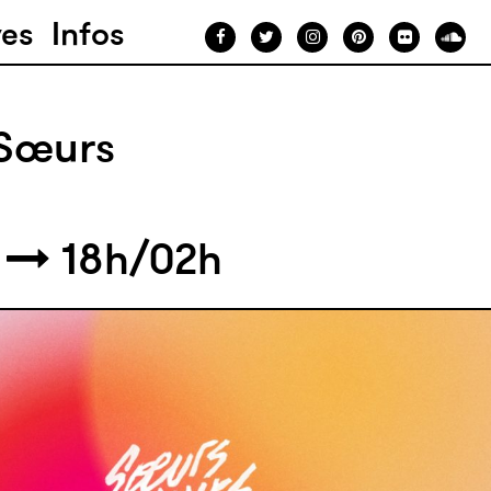
ves
Infos
 Sœurs
2
18h/02h