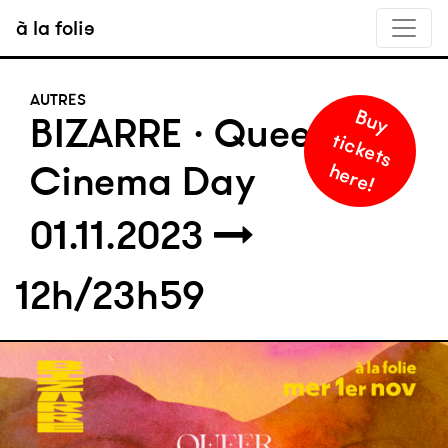
à la folie
AUTRES
B
u
y
i
c
k
e
t
s
e
r
e
BIZARRE · Queer
t
Cinema Day
h
!
01.11.2023
12h/23h59