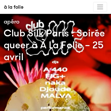
à la folie
apéro
Club Silk Paris : Soirée
queer à À La Folie – 25
avril