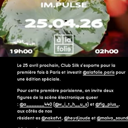
Le 25 avril prochain, Club Silk s’exporte pour la
première fois à Paris et investit
@alafolie.paris
pour
une édition spéciale.
Pour cette première parisienne, on invite deux
figures de la scène électronique queer
:
@a_______440
(
@w_i_t_h__u_s
) et
@fig_plus_
,
aux côtés de nos
résident·es
@nakafvt
,
@heydjoude
et
@malva_soun