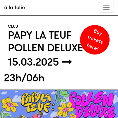
à la folie
CLUB
B
u
y
i
c
k
e
t
s
e
r
e
PAPY LA TEUF
t
POLLEN DELUXE
h
!
15.03.2025
23h/06h