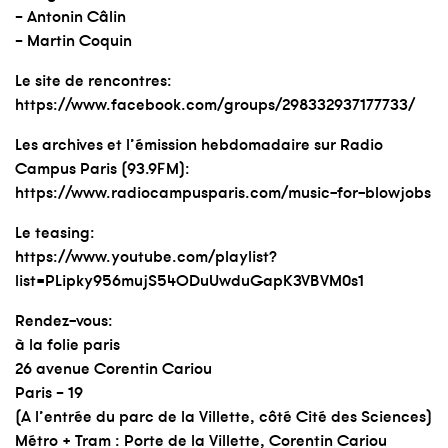
–
Antonin
Câlin
–
Martin
Coquin
Le site de rencontres:
https://www.facebook.com/groups/298332937177733/
Les archives et l’émission hebdomadaire sur
Radio
Campus Paris (93.9FM)
:
https://www.radiocampusparis.com/music-for-blowjobs
Le teasing:
https://www.youtube.com/playlist?
list=PLipky956mujS54ODuUwduGapK3VBVM0s1
Rendez-vous:
à la folie paris
26 avenue Corentin Cariou
Paris – 19
(A l’entrée du parc de la Villette, côté Cité des Sciences)
Métro + Tram : Porte de la Villette, Corentin Cariou