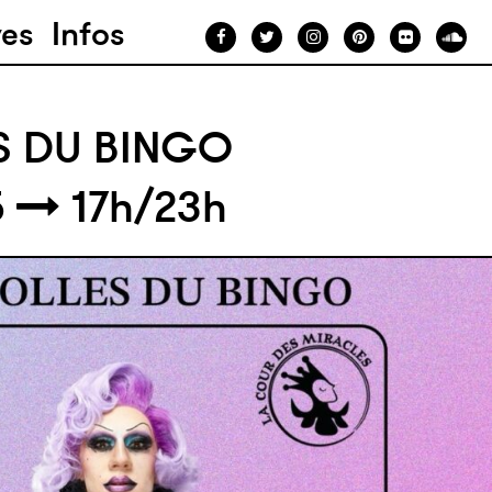
ves
Infos
S DU BINGO
5
17h/23h