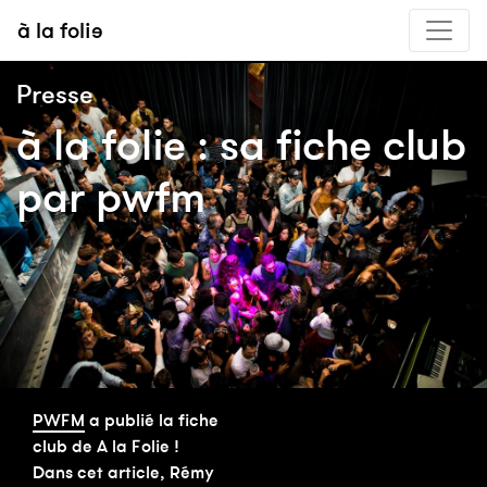
à la folie
Presse
à la folie : sa fiche club
par pwfm
PWFM
a publié la fiche
club de A la Folie !
Dans cet article, Rémy