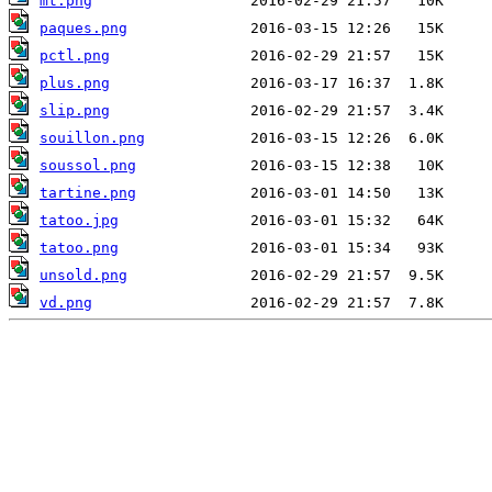
mt.png
paques.png
pctl.png
plus.png
slip.png
souillon.png
soussol.png
tartine.png
tatoo.jpg
tatoo.png
unsold.png
vd.png