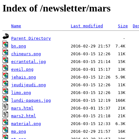
Index of /newsletter/mars
Name
Last modified
Size
De
Parent Directory
bn.png
chineurs.png
ecrantotal.jpg
eveil.png
jehais.png
jeudijeudi.png
limo.png
lundi-paques.jpg
mars.html
mars2.html
material.png
mp.png