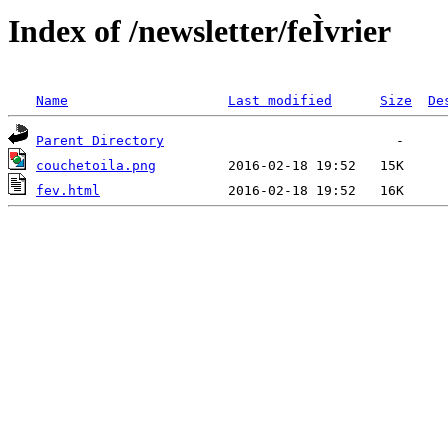
Index of /newsletter/feÌvrier
Name
Last modified
Size
De
Parent Directory
couchetoila.png
fev.html