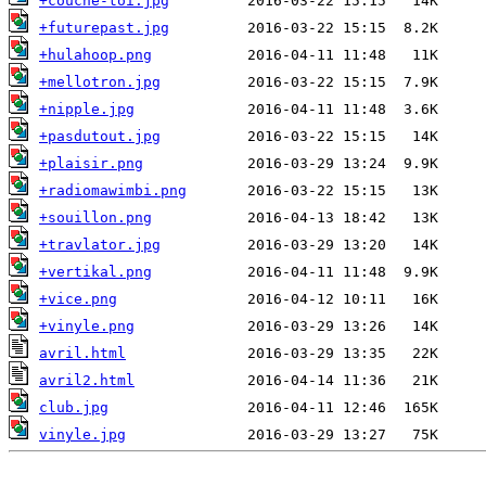
+couche-toi.jpg
+futurepast.jpg
+hulahoop.png
+mellotron.jpg
+nipple.jpg
+pasdutout.jpg
+plaisir.png
+radiomawimbi.png
+souillon.png
+travlator.jpg
+vertikal.png
+vice.png
+vinyle.png
avril.html
avril2.html
club.jpg
vinyle.jpg