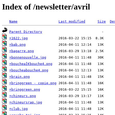
Index of /newsletter/avril
Name
Last modified
Size
De
Parent Directory
+1622.jpg
+bab.png
+bagarre.png
+bonnenouvelle.jpg
+boucheaÌ€bouche4.png
+boucheabouche4.png
+brain.png
+bringgreen - copie.png
+bringgreen.png
+chineurs.png
+chineursrap.jpg
+club.jpg