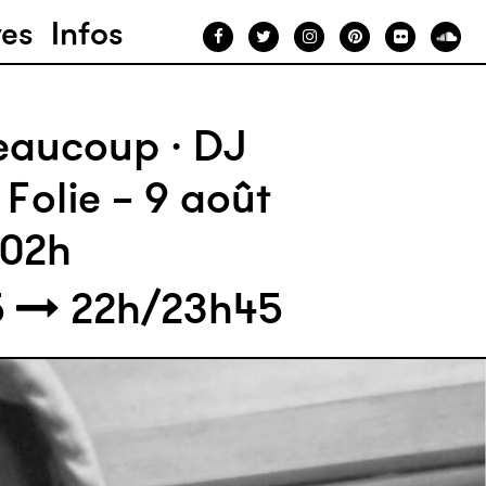
ves
Infos
eaucoup · DJ
 Folie – 9 août
–02h
5
22h/23h45