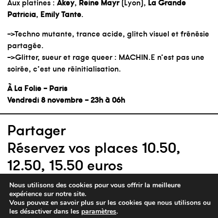
Aux platines :
Akey
,
Reine Mayr
(Lyon),
La Grande
Patricia
,
Emily Tante
.
->Techno mutante, trance acide, glitch visuel et frénésie
partagée.
->Glitter, sueur et rage queer : MACHIN.E n’est pas une
soirée, c’est une réinitialisation.
À La Folie – Paris
Vendredi 8 novembre – 23h à 06h
Partager
Réservez vos places 10.50,
12.50, 15.50 euros
Nous utilisons des cookies pour vous offrir la meilleure
expérience sur notre site.
Vous pouvez en savoir plus sur les cookies que nous utilisons ou
les désactiver dans les
paramètres
.
parc de la villette — 26 avenue corentin cariou