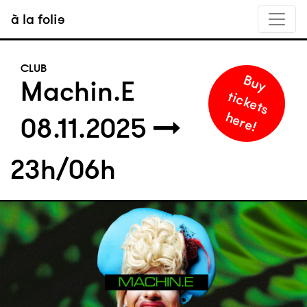
à la folie
CLUB
B
u
y
i
c
k
e
t
s
e
r
e
Machin.E
t
h
!
08.11.2025
23h/06h