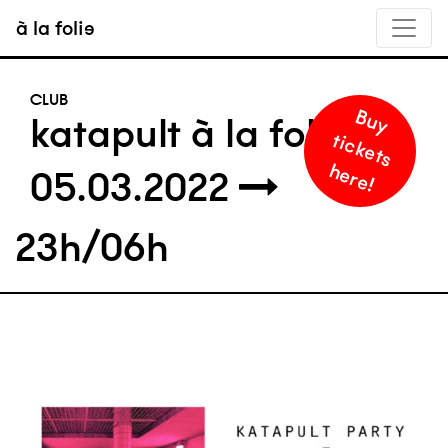
à la folie
CLUB
B
u
y
i
c
k
e
t
s
e
r
e
katapult à la folie
t
h
!
05.03.2022
23h/06h