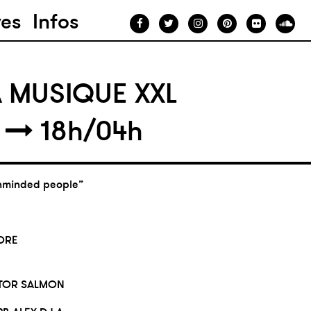
ves
Infos
A MUSIQUE XXL
5
18h/04h
enminded people”
CORE
CTOR SALMON