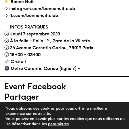
Bonne Nuit
➪ instagram.com/bonnenuit.club
➪ fb.com/bonnenuit.club
— INFOS PRATIQUES —
ⓥ Jeudi 7 septembre 2023
ⓥ À la folie – Folie L2 , Parc de la Villette
ⓥ 26 Avenue Corentin Cariou, 75019 Paris
ⓥ 18H00 – 02H00
Gratuit
Métro Corentin Cariou (ligne 7) »
Event Facebook
Partager
Nous utilisons des cookies pour vous offrir la meilleure
expérience sur notre site.
Vous pouvez en savoir plus sur les cookies que nous utilisons ou
les désactiver dans les
paramètres
.
parc de la villette — 26 avenue corentin cariou