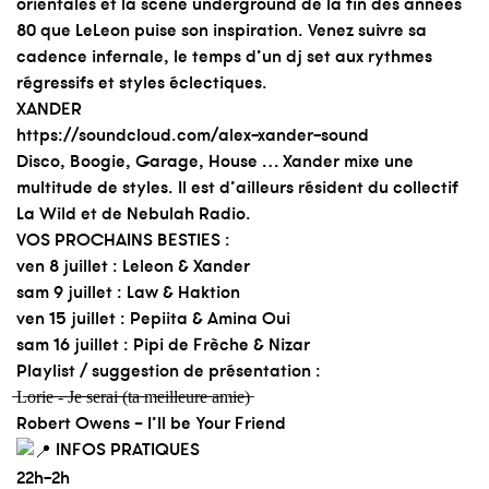
orientales et la scène underground de la fin des années
80 que LeLeon puise son inspiration. Venez suivre sa
cadence infernale, le temps d’un dj set aux rythmes
régressifs et styles éclectiques.
XANDER
https://soundcloud.com/alex-xander-sound
Disco, Boogie, Garage, House … Xander mixe une
multitude de styles. Il est d’ailleurs résident du collectif
La Wild et de Nebulah Radio.
VOS PROCHAINS BESTIES :
ven 8 juillet : Leleon & Xander
sam 9 juillet : Law & Haktion
ven 15 juillet : Pepiita & Amina Oui
sam 16 juillet : Pipi de Frèche & Nizar
Playlist / suggestion de présentation :
̶L̶o̶r̶i̶e̶ ̶-̶ ̶J̶e̶ ̶s̶e̶r̶a̶i̶ ̶(̶t̶a̶ ̶m̶e̶i̶l̶l̶e̶u̶r̶e̶ ̶a̶m̶i̶e̶)̶
Robert Owens – I’ll be Your Friend
INFOS PRATIQUES
22h-2h