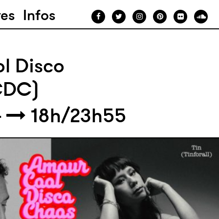
ves
Infos
l Disco
CDC)
4
18h/23h55