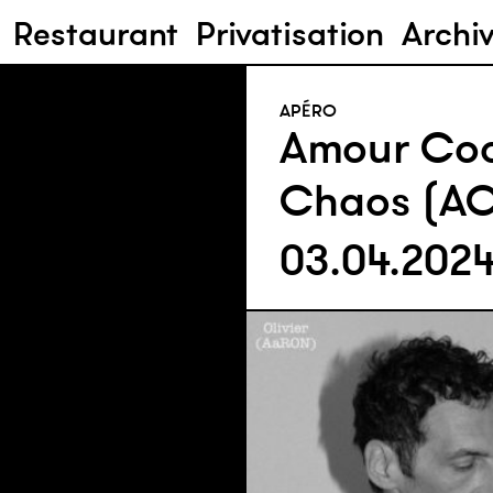
Restaurant
Privatisation
Archi
APÉRO
Amour Coo
Chaos (A
03.04.202